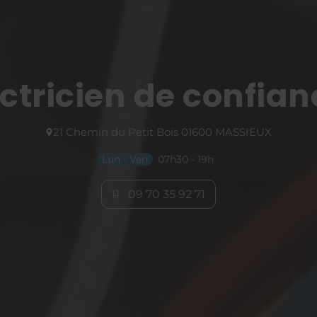
ectricien de confian
21 Chemin du Petit Bois
01600
MASSIEUX
Lun - Ven
07h30 - 19h
09 70 35 92 71