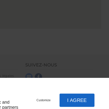
SUIVEZ-NOUS
 légales
site
I AGREE
Customize
c and
r partners