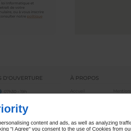
 loi Informatique et
etrait de votre
ulaire, ou à vous inscrire
 consulter notre
politique
S D'OUVERTURE
À PROPOS
Accueil
Mentions
07h30 - 19h
Contactez-nous
Plan du 
iority
rsonalising content and ads, as well as analyzing traffi
icking "I Agree" you consent to the use of Cookies from ou