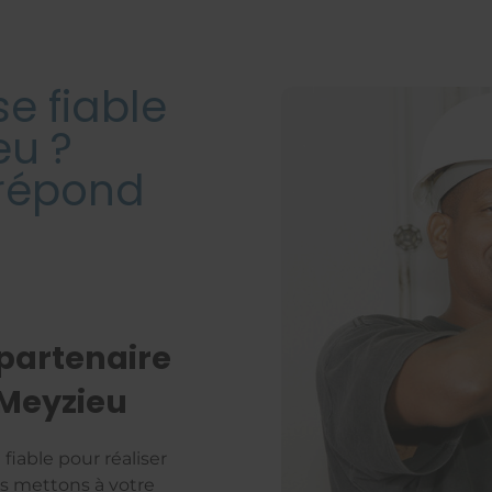
se fiable
eu ?
 répond
 partenaire
 Meyzieu
fiable pour réaliser
us mettons à votre