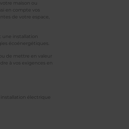
r votre maison ou
ssi en compte vos
intes de votre espace,
 une installation
ogies écoénergétiques.
l ou de mettre en valeur
ndre à vos exigences en
nstallation électrique